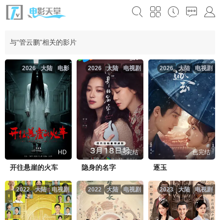
与“管云鹏”相关的影片
2026
大陆
电影
2026
大陆
电视剧
2026
大陆
电视剧
HD
已完结
已完结
开往悬崖的火车
隐身的名字
逐玉
2022
大陆
电视剧
2022
大陆
电视剧
2023
大陆
电视剧