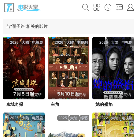
与“翟子路”相关的影片
2026
大陆
电视剧
2026
大陆
电视剧
2026
大陆
电视剧
已完结
已完结
已完结
京城奇探
主角
她的盛焰
2025
大陆
电视剧
2025
大陆
综艺
2022
大陆
电视剧