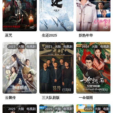
HD
HD
HD
巫咒
生还2025
炽热年华
2023
大陆
电视剧
2023
大陆
电视剧
2024
大陆
电视剧
已完结
已完结
已完结
云襄传
三大队剧版
一伞烟雨
2025
大陆
电视剧
2025
大陆
电视剧
2025
大陆
电影