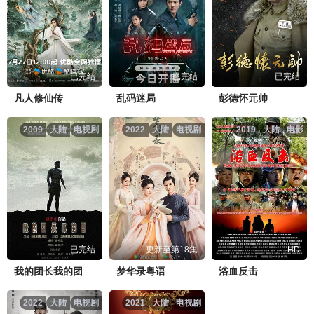
已完结
已完结
已完结
凡人修仙传
乱码迷局
彭德怀元帅
2009
大陆
电视剧
2022
大陆
电视剧
2019
大陆
电影
已完结
更新至第18集
HD
我的团长我的团
梦华录粤语
浴血反击
2022
大陆
电视剧
2021
大陆
电视剧