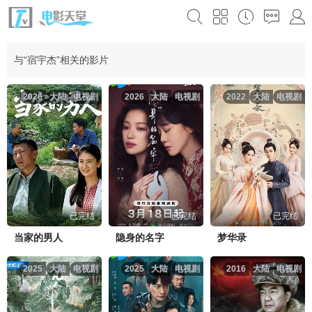
与“宿宇杰”相关的影片
2026
大陆
电视剧
2026
大陆
电视剧
2022
大陆
电视剧
已完结
已完结
已完结
当家的男人
隐身的名字
梦华录
2025
大陆
电视剧
2025
大陆
电视剧
2016
大陆
电视剧