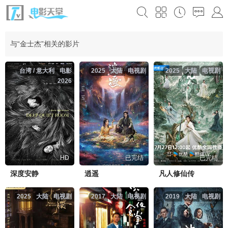
与“金士杰”相关的影片
台湾 / 意大利
电影
2025
大陆
电视剧
2025
大陆
电视剧
2026
HD
已完结
已完结
深度安静
逍遥
凡人修仙传
2025
大陆
电视剧
2017
大陆
电视剧
2019
大陆
电视剧