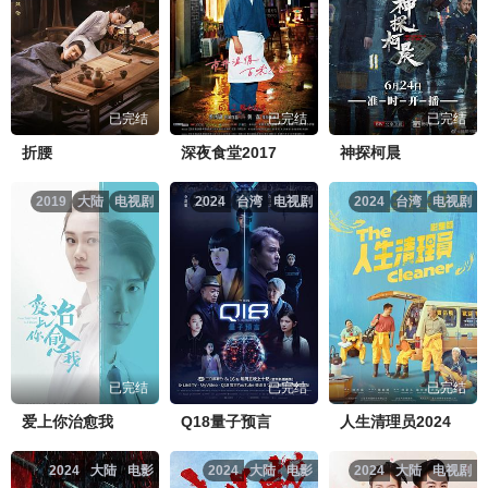
已完结
已完结
已完结
折腰
深夜食堂2017
神探柯晨
2019
大陆
电视剧
2024
台湾
电视剧
2024
台湾
电视剧
已完结
已完结
已完结
爱上你治愈我
Q18量子预言
人生清理员2024
2024
大陆
电影
2024
大陆
电影
2024
大陆
电视剧