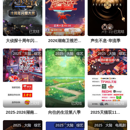
已完结
已完结
已完结
声生不息·华流季
大侦探十周年闪耀大赏
2026湖南卫视芒果TV元宵喜乐会
2025
大陆
综艺
2025
大陆
综艺
2025
大陆
综艺
已完结
已完结
已完结
向往的生活第八季
2025-2026湖南卫视芒果TV跨年演唱会
2025天猫双11疯狂好六夜
2025
大陆
综艺
2025
大陆
综艺
2025
大陆
电视剧