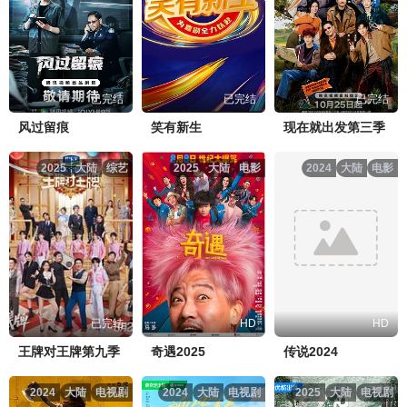
已完结
已完结
已完结
风过留痕
笑有新生
现在就出发第三季
2025
大陆
综艺
2025
大陆
电影
2024
大陆
电影
已完结
HD
HD
王牌对王牌第九季
奇遇2025
传说2024
2024
大陆
电视剧
2024
大陆
电视剧
2025
大陆
电视剧