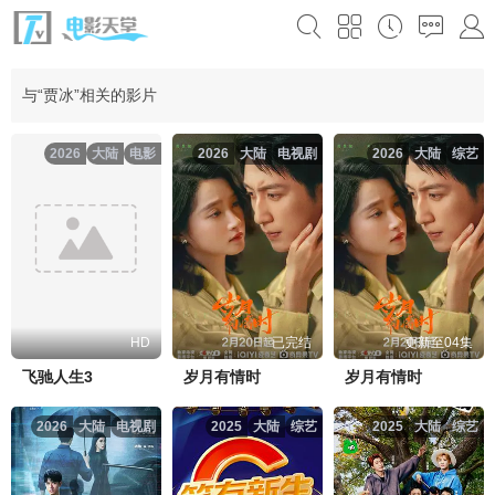
与“贾冰”相关的影片
2026
大陆
电影
2026
大陆
电视剧
2026
大陆
综艺
HD
已完结
更新至04集
飞驰人生3
岁月有情时
岁月有情时
2026
大陆
电视剧
2025
大陆
综艺
2025
大陆
综艺