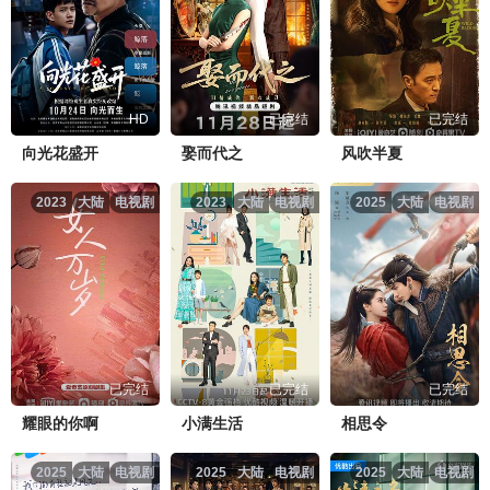
HD
已完结
已完结
向光花盛开
娶而代之
风吹半夏
2023
大陆
电视剧
2023
大陆
电视剧
2025
大陆
电视剧
已完结
已完结
已完结
耀眼的你啊
小满生活
相思令
2025
大陆
电视剧
2025
大陆
电视剧
2025
大陆
电视剧