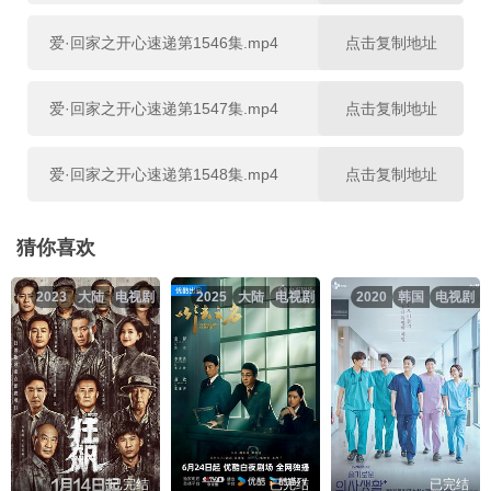
第1586集
第1587集
第1588集
第1568集
第1569集
第1570集
爱·回家之开心速递第1546集.mp4
点击复制地址
第1589集
第1590集
第1591集
第1571集
第1572集
第1573集
爱·回家之开心速递第1547集.mp4
点击复制地址
第1592集
第1593集
第1594集
第1574集
第1575集
第1576集
爱·回家之开心速递第1548集.mp4
点击复制地址
第1595集
第1596集
第1597集
第1577集
第1578集
第1579集
爱·回家之开心速递第1549集.mp4
点击复制地址
猜你喜欢
第1598集
第1599集
第1600集
第1580集
第1581集
第1582集
2023
大陆
电视剧
2025
大陆
电视剧
2020
韩国
电视剧
爱·回家之开心速递第1550集.mp4
点击复制地址
第1601集
第1602集
第1603集
第1583集
第1584集
第1585集
爱·回家之开心速递第1551集.mp4
点击复制地址
第1604集
第1605集
第1606集
第1586集
第1587集
第1588集
爱·回家之开心速递第1552集.mp4
点击复制地址
第1607集
第1608集
第1609集
第1589集
第1590集
第1591集
已完结
已完结
已完结