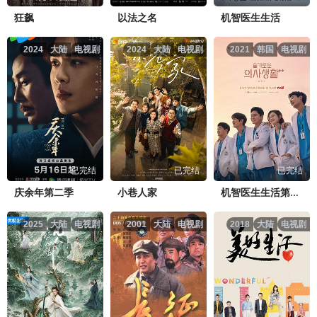
爱·回家之开心速递第1553集.mp4
点击复制地址
狂飙
以法之名
机智医生生活
第1610集
第1611集
第1612集
第1592集
第1593集
第1594集
2024
大陆
电视剧
2024
大陆
电视剧
2021
韩国
电视剧
爱·回家之开心速递第1554集.mp4
点击复制地址
第1613集
第1614集
第1615集
第1595集
第1596集
第1597集
爱·回家之开心速递第1555集.mp4
点击复制地址
第1616集
第1617集
第1618集
第1598集
第1599集
第1600集
爱·回家之开心速递第1556集.mp4
点击复制地址
第1619集
第1620集
第1621集
第1601集
第1602集
第1603集
已完结
已完结
已完结
爱·回家之开心速递第1557集.mp4
点击复制地址
庆余年第二季
小巷人家
机智医生生活第二季
第1622集
第1623集
第1624集
第1604集
第1605集
第1606集
爱·回家之开心速递第1558集.mp4
点击复制地址
2025
大陆
电视剧
2001
大陆
电视剧
2018
大陆
电视剧
第1625集
第1626集
第1627集
第1607集
第1608集
第1609集
爱·回家之开心速递第1559集.mp4
点击复制地址
第1628集
第1629集
第1630集
第1610集
第1611集
第1612集
爱·回家之开心速递第1560集.mp4
点击复制地址