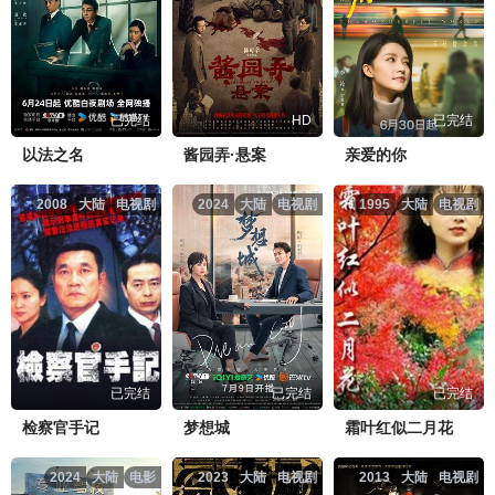
已完结
HD
已完结
以法之名
酱园弄·悬案
亲爱的你
2008
大陆
电视剧
2024
大陆
电视剧
1995
大陆
电视剧
已完结
已完结
已完结
检察官手记
梦想城
霜叶红似二月花
2024
大陆
电影
2023
大陆
电视剧
2013
大陆
电视剧