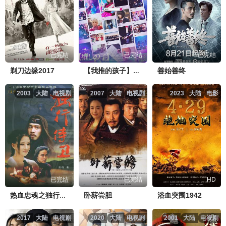
已完结
已完结
已完结
剃刀边缘2017
善始善终
【我推的孩子】真人版
2003
大陆
电视剧
2007
大陆
电视剧
2023
大陆
电影
已完结
已完结
HD
卧薪尝胆
浴血突围1942
热血忠魂之独行侍卫
2017
大陆
电视剧
2020
大陆
电视剧
2001
大陆
电视剧