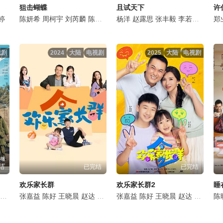
狙击蝴蝶
且试天下
许
婷
舒
叶晞月
陈妍希
邵伟桐
周柯宇
刘芮麟
陈小纭
谢兴阳
杨洋
赵露思
程雅昭
张丰毅
李若彤
宣璐
郑
视剧
2024
大陆
电视剧
2025
大陆
电视剧
结
已完结
已完结
欢乐家长群
欢乐家长群2
睡
塔西
赵昕
阿丽玛
崔航
张嘉益
熊睿玲
张龄心
陈好
阿布都克里木·阿不力孜
鲁诺
王晓晨
赵达
刘芮麟
张嘉益
方青卓
米热
陈好
凌孜
江依昊
王晓晨
李传缨
卡迪琳娜
赵达
张鹭
刘芮麟
丁勇岱
范静祎
陈