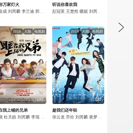
你万家灯火
听说你喜欢我
业成
赖艺
贺开朗
刘芮麟
刘芮麟
李兰迪
张天阳
郭晓东
张昊唯
海一天
彭冠英
杨童舒
王楚然
安冬
啜妮
宋奕星
刘芮麟
邢岷山
毛林林
李子峰
2016
大陆
电视剧
2019
大陆
电视剧
已完结
已完结
在我上铺的兄弟
趁我们还年轻
晓
凌孜
林永健
卫然
杜天皓
王宁
侯勇
李传缨
刘芮麟
郝平
张鹭
李健
李现
汪煜轩
张晞临
吴优
蓝盈莹
卫诺谨
张云龙
钱波
尚大庆
姚蜜
孙思程
乔欣
王啸坤
刘芮麟
殷晨曦
蒋雪鸣
黄梦莹
任麒光
代斯
张茗灿
姚奕辰
胡轶轩