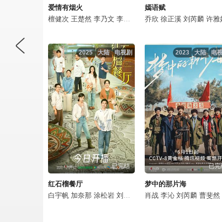
爱情有烟火
嫣语赋
檀健次
王楚然
李乃文
李欣泽
姜珮瑶
乔欣
徐正溪
郑水晶
刘芮麟
刘芮麟
许雅
杨童
2025
大陆
电视剧
2023
大陆
电
已完结
已完
红石榴餐厅
梦中的那片海
白宇帆
加奈那
涂松岩
刘芮麟
王和
肖战
高至霆
李沁
刘芮麟
孔都孜扎依·
曹斐然