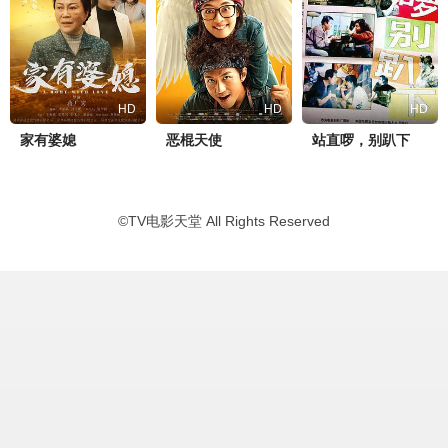
HD
HD
HD
家有婆媳
恶棍天使
站直啰，别趴下
©
TV电影天堂
All Rights Reserved