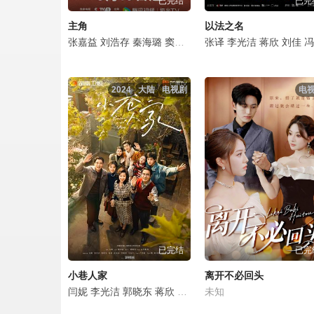
已完结
已完
主角
以法之名
张嘉益
刘浩存
秦海璐
窦骁
翟子路
张译
王晓晨
李光洁
扈耀之
蒋欣
刘佳
王海燕
冯嘉怡
2024
大陆
电视剧
电
已完结
已完
小巷人家
离开不必回头
闫妮
李光洁
郭晓东
蒋欣
范丞丞
未知
关晓彤
王安宇
卢昱晓