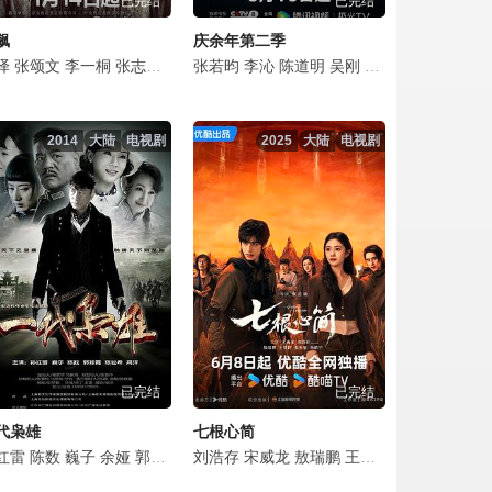
已完结
已完结
飙
庆余年第二季
彬
杰
悦
译
文泰佑
宋熹
荣梓希
张颂文
赵煊
金俊翰
张婉儿
李一桐
金泽灏
河允庆
胡宇轩
张志坚
章煜奇
全光镇
张翔
吴刚
田昊
娜一
张若昀
倪大红
安恩真
姬他
陈震
李沁
颜世魁
韩童生
金惠仁
施予斐
陈道明
林鹏
李建义
崔英俊
李圣佳
吴刚
潘之琳
石兆琪
申度贤
梁咏妮
田雨
吴其江
李小冉
李健
徐镇元
刘珂君
赵梓冲
高叶
俞飞
赵胜
李
王
2014
大陆
电视剧
2025
大陆
电视剧
已完结
已完结
代枭雄
七根心简
瑞
恩
都
红雷
刘子鹤
梁天
河允庆
陈数
买红妹
巍子
李洪涛
余娅
郭珍霓
扈耀之
陈祉希
刘浩存
姬他
孙浩
詹小楠
宋威龙
李梦男
高洋
敖瑞鹏
吴珏瑾
李亭哲
王奕婷
闾汉彪
李泽锋
张亦驰
隋凯
杨皓宇