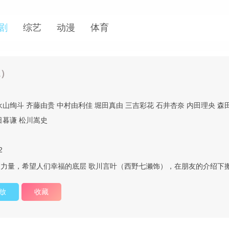
剧
综艺
动漫
体育
1）
永山绚斗
齐藤由贵
中村由利佳
堀田真由
三吉彩花
石井杏奈
内田理央
森
日暮谦
松川嵩史
2
力量，希望人们幸福的底层 歌川言叶（西野七濑饰），在朋友的介绍下
放
收藏