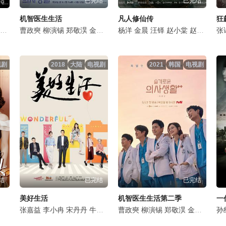
结
已完结
已完结
机智医生生活
凡人修仙传
狂
李泽锋
丁勇岱
曹政奭
孙浩
杨烁
姬他
柳演锡
施京明
张国强
郑敬淏
王劲松
王丽坤
金大明
是安
石文中
田美都
任重
杨洋
韩沛颖
郝平
金晨
金海淑
苗阜
白冰
汪铎
金甲洙
董晴
赵小棠
丁文晟
徐梵溪
赵晴
申贤
毛俊
金佳
张
视剧
2018
大陆
电视剧
2021
韩国
电视剧
结
已完结
已完结
美好生活
机智医生生活第二季
一
石云鹏
周洁琼
张嘉益
李倩
李小冉
张瑞涵
宋丹丹
李庆誉
牛莉
孙思程
李乃文
曹政奭
叶泉希
辛柏青
柳演锡
迟蓬
姜妍
郑敬淏
刘伟
程煜
刘琪锜
陈美琪
金大明
雷丰
岳以
田美
孙