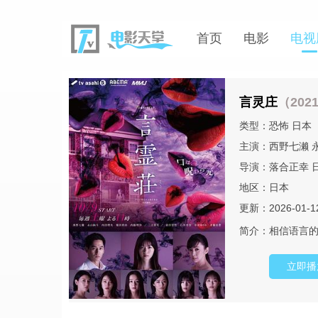
首页
电影
电视
言灵庄
（202
类型：
恐怖
日本
主演：
西野七濑
导演：
落合正幸
地区：
日本
更新：2026-01-1
简介：
相信语言的
立即播