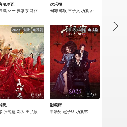
有琉璃瓦
欢乐颂
钰琪
夫·高布伦
朱辉
宋楚炎
林一
刘涛
周放
晏紫东
杨紫琼
刘凯
周思羽
红花
马丽
乔纳森·贝利
索朗旺姆
周知
唐旭
李春嫒
房子斌
刘涛
尕玛文加
伊桑·斯莱特
王婉娟
蒋欣
苑冉
王子文
才丁扎西
天爱
王玉宁
玛丽莎·博德
孙凯
杨紫
李煜
刘交心
乔欣
舒燕
科尔曼·多明戈
祖峰
秦焰
付嘉
王凯
邹廷威
王文绮
张陆
2023
大陆
电视剧
2025
大陆
电视剧
已完结
已完结
相思
甜秘密
双宇
紫
檀健次
张晚意
杨潇然
邓为
夏志卿
王弘毅
郝文婷
檀健次
申浩男
代露娃
赵子络
杨紫艺