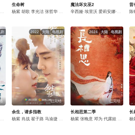
生命树
魔法坏女巫2
昔
徐百慧
杨紫
王梓豪
胡歌
谢心
李光洁
李泓良
张哲华
杨斯
梅婷
富大龙
袁弘
辛西娅·埃里沃
曹磊
杨烁
李洪涛
周游
金巴
黄曼
爱莉安娜·格兰德
冯兵
张喜前
更旦
李宝安
苏鑫
陈
杰
视剧
2022
大陆
电视剧
2024
大陆
电视剧
结
已完结
已完结
余生，请多指教
长相思第二季
长
祖峰
陈龙
傅方俊
杨紫
靳东
肖战
徐恺咛
张晨光
翟子路
李欣泽
赵丽娟
马渝捷
韩承羽
王永泉
李沐宸
石云鹏
杨紫
李昀锐
张晚意
岳旸
王成阳
赵千紫
邓为
赵诗意
代露娃
宁文彤
章煜奇
王弘毅
刘敏涛
杜
杨