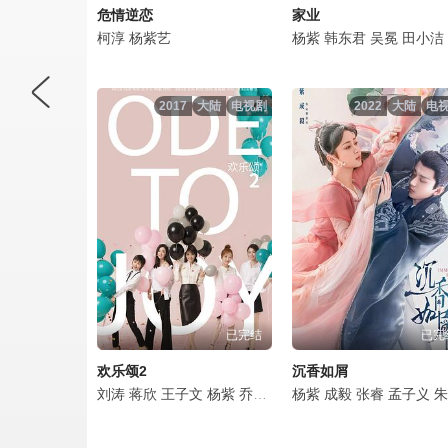
危情逆恋
家业
柯淳
杨紫艺
杨紫
韩东君
吴冕
田小洁
2017
大陆
电视剧
2022
大陆
电
已完结
已完
欢乐颂2
沉香如屑
刘涛
蒋欣
王子文
杨紫
乔欣
王凯
杨紫
邓伦
成毅
杨烁
张睿
张陆
孟子义
吴昊宸
朱泳腾