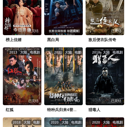
已完结
已完结
已完结
榜上佳婿
黑白局
敌后便衣队传奇
2013
大陆
电视剧
2021
大陆
电影
2018
大陆
电视剧
已完结
HD
已完结
红狐
猎毒人
特种兵归来4替身疑云
2018
大陆
电影
2020
大陆
电视剧
2020
大陆
电视剧