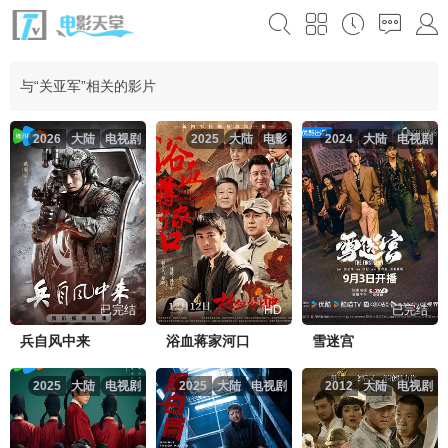
与“关亚军”相关的影片
2026
大陆
电视剧
2025
大陆
电影
2024
大陆
电视剧
已完结
HD
已完结
兵自风中来
浴血蒋家河口
雪迷宫
2025
大陆
电视剧
2025
大陆
电视剧
2012
大陆
电视剧