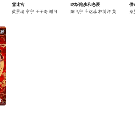
雪迷宫
吃饭跑步和恋爱
借
林博洋
李欣泽
潘斌龙
黄景瑜
戴燕妮
姚安娜
章宇
王子奇
范津玮
段奕宏
谢可寅
邓凯
陈明昊
林博洋
江奇霖
陈飞宇
刘润南
王圣迪
庄达菲
赵昱童
黄炎
林博洋
飞凡
练练
黄柏钧
孟丹青
刘威
梁冠
易大
秦
电影
D
何政军
岳云鹏
徐子力
王佳怡
林博洋
潘斌龙
陈童
余皑磊
陈道明
郭京飞
陈冲
欧豪
王迅
魏翔
赵亮
张弛
焦刚
黄炎
许静雅
蒋鹏