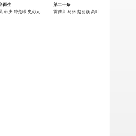
命而生
第二十条
华
千
昊
丁嘉丽
韩庚
尚新月
钟楚曦
程雍
于翔
刘向京
史彭元
张浩蕾
宋家腾
林博洋
蓝正龙
雷佳音
关亚军
柳小海
安唯绫
马丽
苏小玎
赵丽颖
张晶伟
高叶
艾丽娅
刘耀文
梁天
王骁
沈羽倩
陈明
宇
林博洋
飞凡
任思诺
陈永胜
张壹男