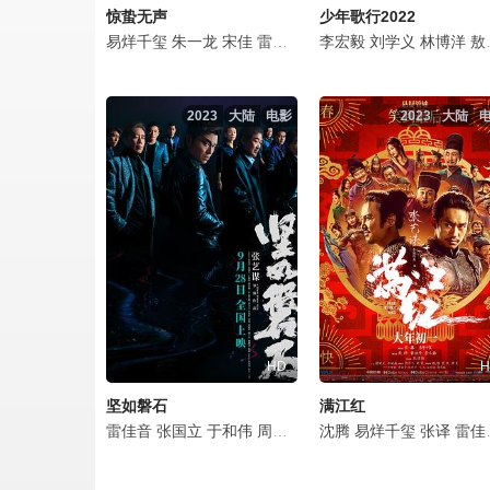
惊蛰无声
少年歌行2022
易烊千玺
朱一龙
宋佳
雷佳音
杨幂
李宏毅
张译
刘学义
刘诗诗
林博洋
刘耀文
敖瑞鹏
2023
大陆
电影
2023
大陆
HD
H
坚如磐石
满江红
雷佳音
张国立
于和伟
周冬雨
孙艺洲
沈腾
易烊千玺
李乃文
许亚军
张译
雷佳音
田雨