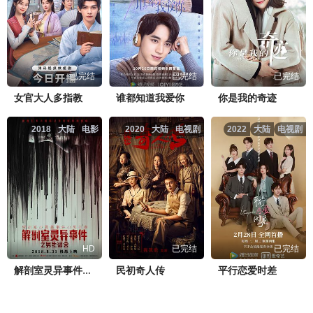
已完结
已完结
已完结
女官大人多指教
谁都知道我爱你
你是我的奇迹
2018
大陆
电影
2020
大陆
电视剧
2022
大陆
电视剧
HD
已完结
已完结
民初奇人传
平行恋爱时差
解剖室灵异事件之男生宿舍