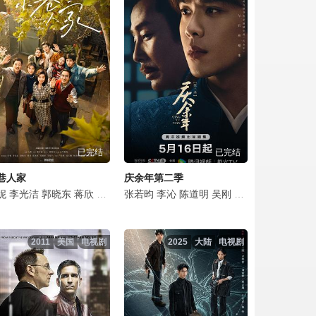
点击复制地址
点击复制地址
点击复制地址
点击复制地址
已完结
已完结
点击复制地址
巷人家
庆余年第二季
点击复制地址
彬
杰
悦
妮
文泰佑
宋熹
荣梓希
李光洁
赵煊
金俊翰
张婉儿
郭晓东
金泽灏
河允庆
胡宇轩
蒋欣
章煜奇
范丞丞
全光镇
张翔
田昊
娜一
张若昀
关晓彤
安恩真
姬他
陈震
李沁
颜世魁
王安宇
金惠仁
施予斐
陈道明
林鹏
卢昱晓
崔英俊
李圣佳
吴刚
潘之琳
石云鹏
申度贤
梁咏妮
田雨
吴其江
李小冉
周洁琼
徐镇元
刘珂君
赵梓冲
俞飞
李倩
赵胜
李
点击复制地址
2011
美国
电视剧
2025
大陆
电视剧
点击复制地址
点击复制地址