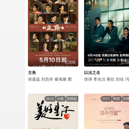
刑侦12粤语第09集.mp4
刑侦12粤语第10集.mp4
刑侦12粤语第11集.mp4
刑侦12粤语第12集.mp4
已完结
已完
刑侦12粤语第13集.mp4
主角
以法之名
刑侦12粤语第14集.mp4
张嘉益
刘浩存
秦海璐
窦骁
翟子路
张译
王晓晨
李光洁
扈耀之
蒋欣
刘佳
王海燕
冯嘉怡
刑侦12粤语第15集.mp4
2018
大陆
电视剧
2021
韩国
电
刑侦12粤语第16集.mp4
刑侦12粤语第17集.mp4