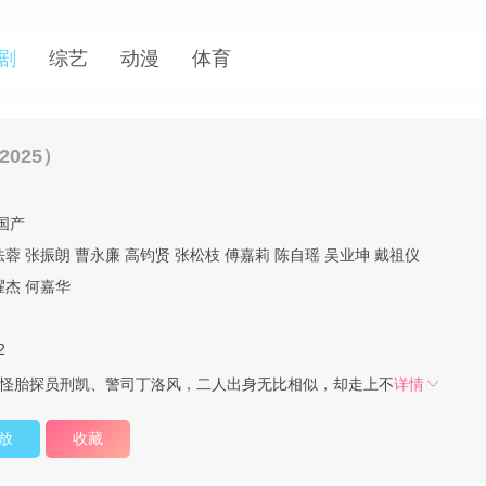
剧
综艺
动漫
体育
2025）
国产
法蓉
张振朗
曹永廉
高钧贤
张松枝
傅嘉莉
陈自瑶
吴业坤
戴祖仪
耀杰
何嘉华
2
& ;& ;怪胎探员刑凯、警司丁洛风，二人出身无比相似，却走上不
详情
放
收藏