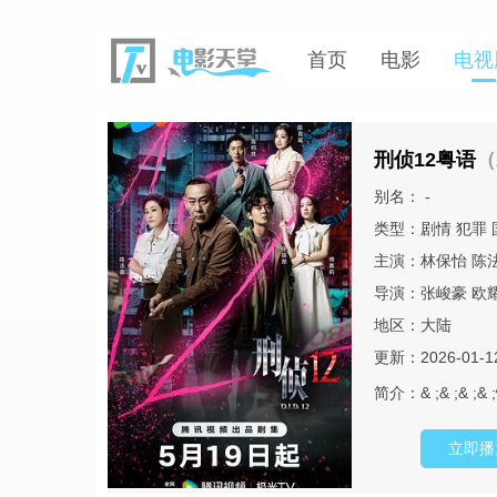
首页
电影
电视
刑侦12粤语
（
别名： -
类型：
剧情
犯罪
主演：
林保怡
陈
导演：
张峻豪
欧
地区：
大陆
更新：2026-01-1
简介：
& ;& ;
立即播