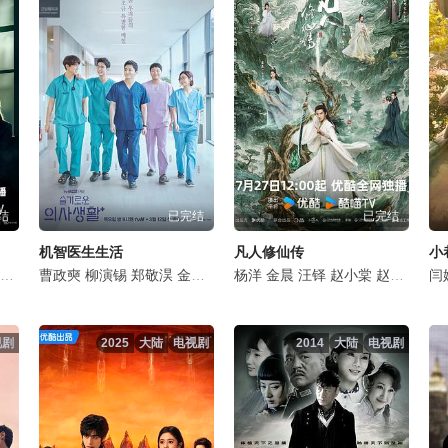
结
已完结
已完结
机智医生生活
凡人修仙传
小
李泽锋
丁勇岱
曹政奭
孙浩
杨烁
姬他
柳演锡
施京明
张国强
郑敬淏
王劲松
王丽坤
金大明
是安
石文中
田美都
任重
杨洋
韩沛颖
郝平
金晨
金海淑
苗阜
白冰
汪铎
金甲洙
董晴
赵小棠
丁文晟
徐梵溪
赵晴
申贤
毛俊
金佳
闫
视剧
2025
大陆
电视剧
2014
大陆
电视剧