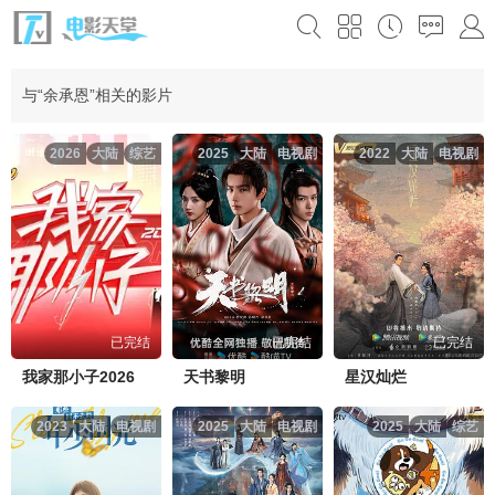
与“余承恩”相关的影片
2026
大陆
综艺
2025
大陆
电视剧
2022
大陆
电视剧
已完结
已完结
已完结
我家那小子2026
天书黎明
星汉灿烂
2023
大陆
电视剧
2025
大陆
电视剧
2025
大陆
综艺