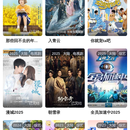
已完结
已完结
已完结
入青云
你就宠ta吧
那些回不去的年少时光
2025
大陆
电视剧
2025
大陆
电视剧
2025
大陆
综艺
已完结
已完结
已完结
漫城2025
朝雪录
全员加速中2025
2024
大陆
综艺
2023
大陆
综艺
2023
大陆
综艺