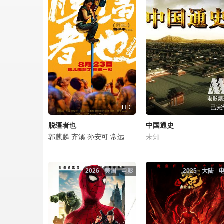
HD
已完
脱缰者也
中国通史
郭麒麟
齐溪
孙安可
常远
张本煜
未知
甘昀宸
刘亚津
柳杨
林
2026
美国
电影
2025
大陆