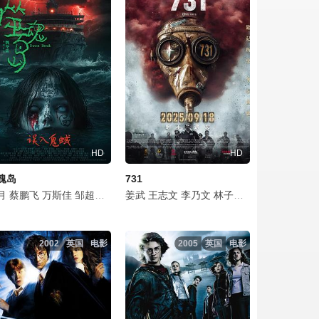
HD
HD
魂岛
731
月
藤健
文松
蔡鹏飞
艾米
潘斌龙
万斯佳
雪野
张一鸣
蔡思贝
邹超军
张子栋
胡予安
费伟妮
修睿
姜武
倪好
王盛
衣云鹤
王志文
赵丽娜
曹菡
卜钰
李乃文
李若东
欧阳靖
李会长
林子烨
陈定伟
张继聪
王喳喳
孙茜
郭震
欧阳万成
古筝
冯文娟
伊鸣
陈旻
高博
温
2002
英国
电影
2005
英国
电影