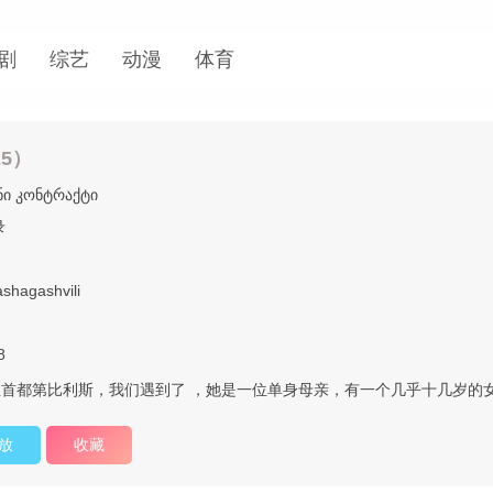
剧
综艺
动漫
体育
25）
ი კონტრაქტი
录
shagashvili
8
首都第比利斯，我们遇到了 ，她是一位单身母亲，有一个几乎十几岁的
放
收藏