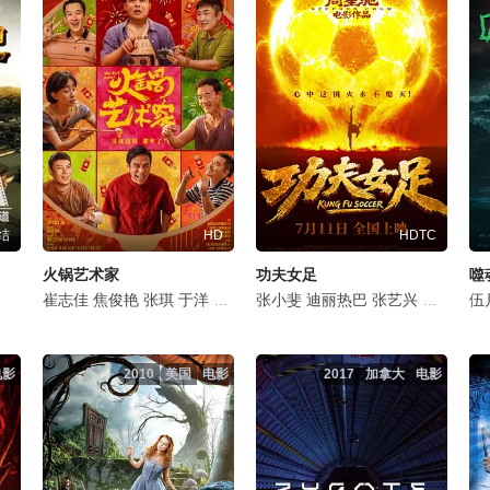
结
HD
HDTC
火锅艺术家
功夫女足
噬
雪
颜北
辛浩江
崔志佳
胡朗荃
焦俊艳
张琪
于洋
李昆鹰
张小斐
刁标
宋小宝
迪丽热巴
乔杉
张艺兴
魏翔
艾伦
刘嘉玲
孙越
伍
佐
电影
2010
美国
电影
2017
加拿大
电影