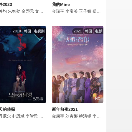
静2023
我的Mine
妍
根
善均
基栋
李洗赈
芮秀贞
朱智勋
朴亨洙
姜奉成
朴喜本
金熙元
李道谦
李姃垠
朴柱炫
文成根
申在河
芮秀贞
金太祐
芮秀贞
廉惠兰
金瑞亨
朴喜本
林哲亨
李宝英
朴柱炫
芮秀贞
玉子妍
金太祐
李浩哲
郑伊书
金秀安
刘在明
朴赫权
申隣雅
李铉旭
2018
韩国
电视剧
2021
韩国
电影
已完结
HD
天的侦探
新年前夜2021
熙
完
丹尼尔
裴侑蓝
都暻秀
芮秀贞
金宣敬
朴恩斌
张光
李艺恩
金海淑
郑海钧
李智雅
金凡振
金荷娜
金元海
韩智恩
金海淑
金康宇
李在均
车秀妍
金秀安
刘寅娜
李珠英
李健雨
马东锡
柳演锡
申在河
金伊敬
李沇熹
朴昼熙
黄素熙
李东辉
玄奉植
黄载沅
陈都灵
金民
洪