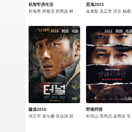
机智牢房生活
恶鬼2023
朴海秀
郑敬淏
郑秀晶
林华映
丁海寅
金泰梨
郑雄仁
吴正世
金圣喆
洪京
杨惠智
李奎
2016
韩国
电影
2022
韩国
电
HD
已完
隧道2016
野猪狩猎
河正宇
裴斗娜
吴达洙
郑锡勇
朴赫权
朴浩山
南志铉
芮秀贞
申正根
金秀珍
赵贤
车始元