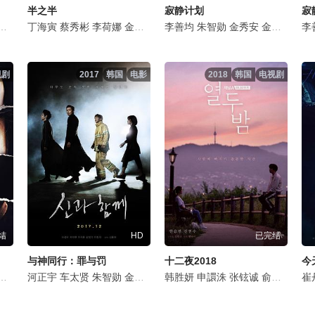
半之半
寂静计划
寂
炯
朴智英
郑敏圣
丁海寅
陈善圭
朴浩山
蔡秀彬
金元海
姜昇润
李荷娜
芮秀贞
金景南
金成圭
崔武成
李成俊
李善均
崔胜元
禹志贤
朱智勋
成东日
南多凛
金秀安
金汉钟
李尚熙
金熙元
周锡泰
金宝
文成
李
姜
视剧
2017
韩国
电影
2018
韩国
电视剧
结
HD
已完结
与神同行：罪与罚
十二夜2018
今
哲
刘承睦
河正宇
李哲民
车太贤
朴镇宇
朱智勋
芮秀贞
金香起
陈善圭
金东旭
韩胜妍
李尚熙
芮秀贞
申譞洙
金钟秀
李政宰
张铉诚
黄炳国
吴达洙
俞俊洪
崔奎华
林元
金道
崔