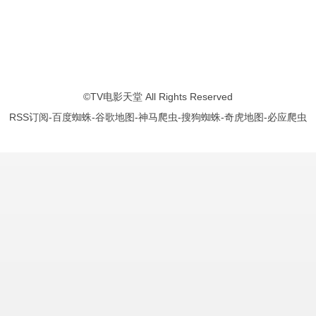
制
Andup
白智媛
金碧凜
金钟求
이수미
李泰京
김서하
장세환
박강섭
林
©
TV电影天堂
All Rights Reserved
RSS订阅
-
百度蜘蛛
-
谷歌地图
-
神马爬虫
-
搜狗蜘蛛
-
奇虎地图
-
必应爬虫