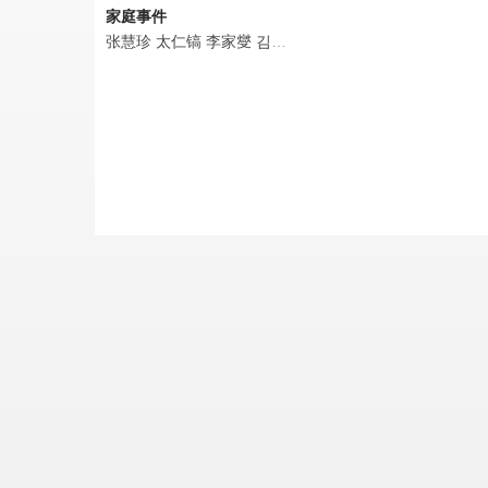
家庭事件
张慧珍
太仁镐
李家燮
김진영
高仁范
김미경
李钟元
李孝