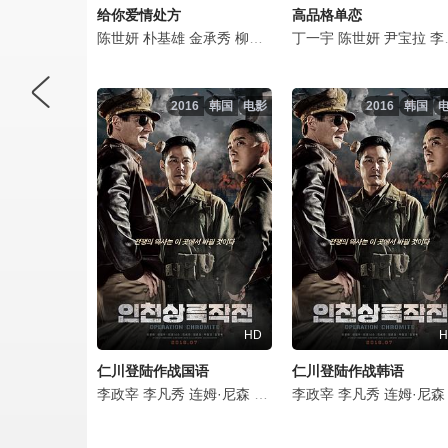
给你爱情处方
高品格单恋
陈世妍
朴基雄
金承秀
柳好贞
金炯默
丁一宇
苏怡贤
陈世妍
金美淑
尹宝拉
朱进
李时言
2016
韩国
电影
2016
韩国
HD
H
仁川登陆作战国语
仁川登陆作战韩语
李政宰
李凡秀
连姆·尼森
郑俊镐
李政宰
金秉玉
李凡秀
秋山成勋
连姆·尼森
陈世妍