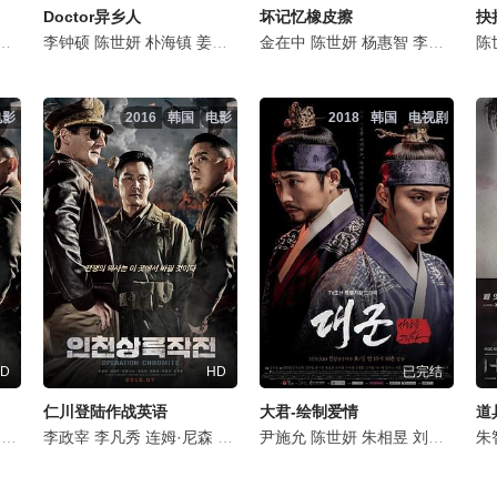
Doctor异乡人
坏记忆橡皮擦
抉
模
崔大哲
郑尚勋
李钟硕
赵美玲
郑敬淏
陈世妍
金先彬
金素妍
朴海镇
尹瑞娥
姜素拉
金振烨
全国焕
金在中
郑艺素
崔政宇
陈世妍
南明烈
杨惠智
金相镐
李钟元
李才
李楼
陈
电影
2016
韩国
电影
2018
韩国
电视剧
D
HD
已完结
仁川登陆作战英语
大君-绘制爱情
道
郑俊镐
强·格瑞斯
李政宰
金秉玉
金宣儿
李凡秀
秋山成勋
朴成雄
连姆·尼森
陈世妍
朴哲民
郑俊镐
强·格瑞斯
金英爱
尹施允
金秉玉
金宣儿
陈世妍
秋山成勋
朴成雄
朱相昱
陈世妍
朴哲民
刘孝英
强·格瑞
金英爱
南智
朱