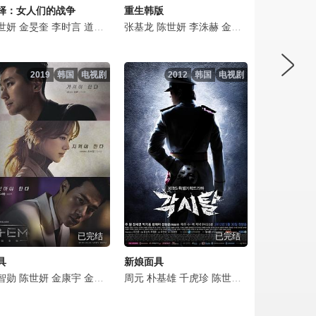
择：女人们的战争
重生韩版
元
妃
世妍
韩恩善
金旻奎
千虎珍
李时言
郑仁基
道尚宇
朴解浚
李烈音
张基龙
尹宝拉
尹基元
陈世妍
金容建
赵银淑
李洙赫
李花兼
金贞兰
赵美女
崔光一
秋秀彬
郑仁谦
2019
韩国
电视剧
2012
韩国
电视剧
已完结
已完结
具
新娘面具
斯
贤
智勋
金宣儿
梁美京
陈世妍
朴成雄
孙秉浩
金康宇
朴哲民
金美京
金釉利
金英爱
李基英
朴元尚
周元
文知茵
朴基雄
李代延
方在浩
千虎珍
金民教
韩材锡
陈世妍
吴承勋
秋秀贤
申贤俊
金炳基
尹瑞
崔镇浩
廉东