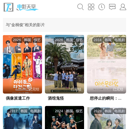
与“金桐俊”相关的影片
2026
韩国
综艺
2026
韩国
综艺
2018
韩国
电视剧
已完结
已完结
已完结
偶像派遣工作
酒馆鬼怪
想停止的瞬间：关于时间
2017
韩国
电视剧
2024
韩国
综艺
2020
韩国
电视剧