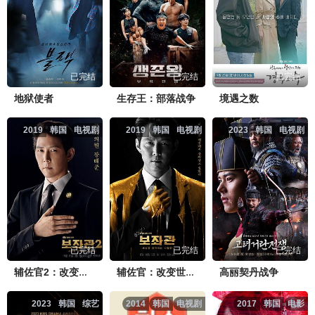
已完结
已完结
已完结
地狱使者
生存王：部落战争
境遇之数
2019
韩国
电视剧
2019
韩国
电视剧
2023
韩国
电视剧
已完结
已完结
已完结
高丽契丹战争
辅佐官2：改变世界的人们
辅佐官：改变世界的人们
2023
韩国
综艺
2014
韩国
电视剧
2017
韩国
电影