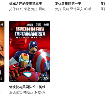
机械之声的传奇第三季
复仇者集结第一季
复
赖恩
特拉维斯·威林厄姆
萨姆·里格尔
艾什莉·约翰逊
玛丽莎·蕾
连姆·奥布赖恩
劳拉·贝莉
马修·默瑟
特拉维斯·威林厄姆
萨姆·里格尔
塔利辛·贾夫
劳拉·贝莉
玛丽莎·蕾
亚德里安·帕斯达
连姆·奥布赖恩
马修·默瑟
特罗伊
萨姆
塔
亚
动漫
2014
美国
电影
结
HD
钢铁侠与美国队长：英雄集结
丰
逊
筒井真理子
亚德里安·帕斯达
连姆·奥布赖恩
藤井佳代子
罗杰·克莱格·史密斯
竹花梓
玛丽莎·蕾
田中哲司
萨姆·里格尔
高野八诚
弗雷德·塔特西奥
特拉维斯·威林厄姆
饭岛大介
大卫·卡耶
阿部进之