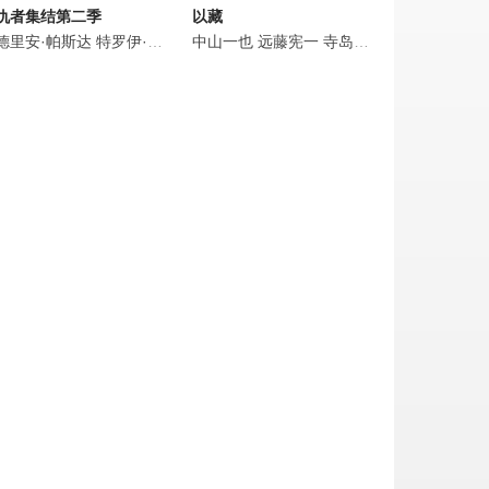
仇者集结第二季
以藏
·贝克
·里格尔
利辛·贾夫
德里安·帕斯达
邦坡尔·罗宾逊
玛丽莎·蕾
特罗伊·贝克
马修·默瑟
罗杰·克莱格·史密斯
特拉维斯·威林厄姆
塔利辛·贾夫
中山一也
远藤宪一
弗雷德·塔特西奥
劳拉·贝莉
寺岛进
友川かずき
连姆·奥布赖恩
特拉维斯·威
松田
介
克兰西·布朗
江口德子
纱荣子
连姆·奥布赖恩
中山英玲奈
罗宾·阿特金·唐斯
伊藤加奈
中村靖日
迪·布拉雷·贝克尔
远藤宪一
石桥莲司
芭