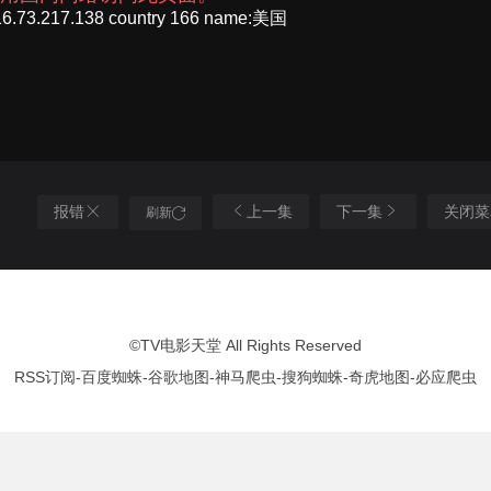
报错
上一集
下一集
关闭菜
刷新
©
TV电影天堂
All Rights Reserved
RSS订阅
-
百度蜘蛛
-
谷歌地图
-
神马爬虫
-
搜狗蜘蛛
-
奇虎地图
-
必应爬虫