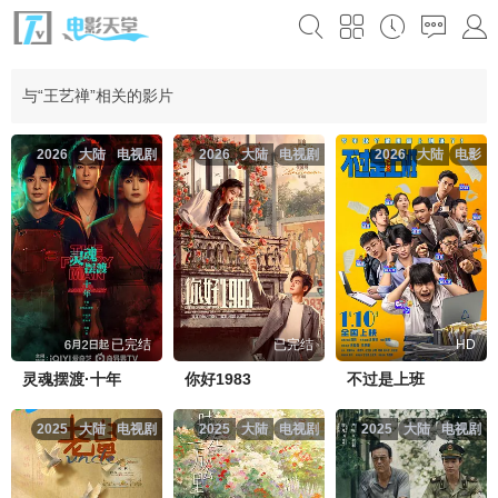
与“王艺禅”相关的影片
2026
大陆
电视剧
2026
大陆
电视剧
2026
大陆
电影
已完结
已完结
HD
灵魂摆渡·十年
你好1983
不过是上班
2025
大陆
电视剧
2025
大陆
电视剧
2025
大陆
电视剧