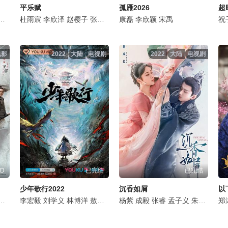
平乐赋
孤雁2026
超
王宇航
姜珮瑶
刘宇轩
杜雨宸
郑水晶
唐昊
李欣泽
刘芮麟
赵樱子
杨童舒
张赫
陈子由
叶晞月
康磊
王朝阳
邵伟桐
李欣颖
温淳棣
宋禹
鹿菲儿
杨骐远
祝
电影
2022
大陆
电视剧
2022
大陆
电视剧
D
已完结
已完结
少年歌行2022
沉香如屑
以
徐立
曾昂
沙宝亮
李宏毅
陶昕然
刘学义
刘之冰
林博洋
周澄奥
敖瑞鹏
王策
李欣泽
杨紫
黄政皓
成毅
戴燕妮
田岷
张睿
范津玮
孔琳
孟子义
荣蓉
邓凯
朱泳腾
木子洋
傅
郑