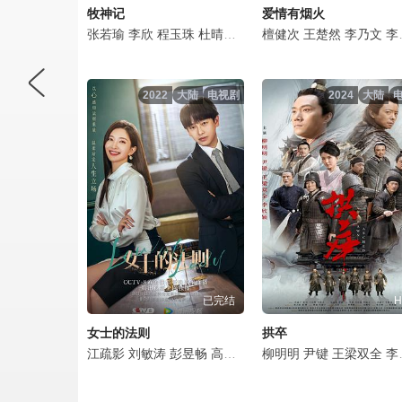
牧神记
爱情有烟火
张若瑜
李欣
程玉珠
杜晴晴
虞晓旭
檀健次
于凯隆
王楚然
高嗣航
李乃文
张恒
李欣泽
2022
大陆
电视剧
2024
大陆
已完结
H
女士的法则
拱卒
江疏影
刘敏涛
彭昱畅
高鑫
戴向宇
柳明明
高曙光
尹键
师铭泽
王梁双全
赵奕欢
李欣颖