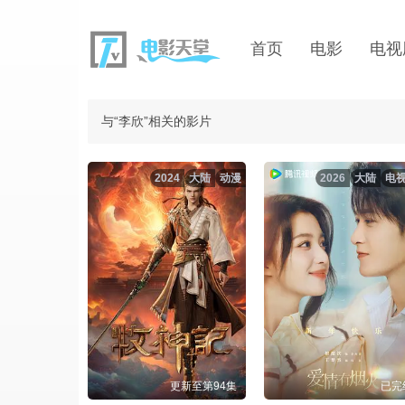
首页
电影
电视
与“李欣”相关的影片
2024
大陆
动漫
2026
大陆
电
更新至第94集
已完