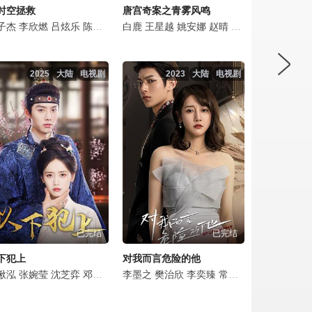
时空拯救
唐宫奇案之青雾风鸣
子杰
郭宏杰
李欣燃
邵宣瑜
吕炫乐
金勉乔
陈瑞丰
胡雅洁
黄文卿
白鹿
王星越
黄晓吉
姚安娜
赵楚纶
赵晴
王艺鑫
赵弈钦
梁玉馨
张维娜
皇甫泊
代
2025
大陆
电视剧
2023
大陆
电视剧
已完结
已完结
下犯上
对我而言危险的他
方俊
湫泓
戴景耀
徐恺咛
张婉莹
潘时七
李欣泽
沈芝弈
高洋
韩承羽
朱铁
邓超元
丁子玲
赵启玥
李墨之
孟秀
罗予甜
樊治欣
曹艳
尤浩然
朱云龙
李奕臻
迟宁宁
朱雅婷
常喆宽
李欣燃
侯梦瑶
李欣燃
黄玥程
冷恋柔
王旭东