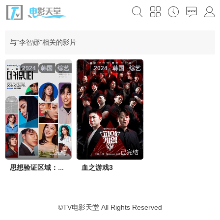
与“李智娜”相关的影片
2024
韩国
综艺
2024
韩国
综艺
已完结
已完结
血之游戏3
思想验证区域：TheCommunity
©
TV电影天堂
All Rights Reserved