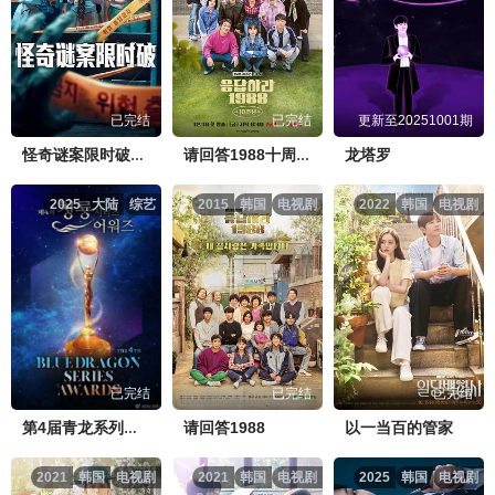
已完结
已完结
更新至20251001期
龙塔罗
怪奇谜案限时破第二季
请回答1988十周年MT
2025
大陆
综艺
2015
韩国
电视剧
2022
韩国
电视剧
已完结
已完结
已完结
请回答1988
以一当百的管家
第4届青龙系列颁奖典礼
2021
韩国
电视剧
2021
韩国
电视剧
2025
韩国
电视剧