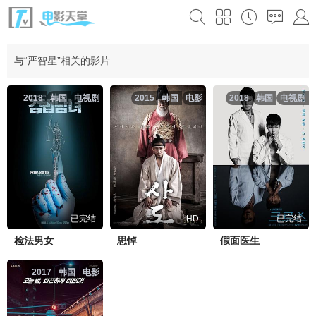
与“严智星”相关的影片
2018
韩国
电视剧
2015
韩国
电影
2018
韩国
电视剧
已完结
HD
已完结
检法男女
思悼
假面医生
2017
韩国
电影